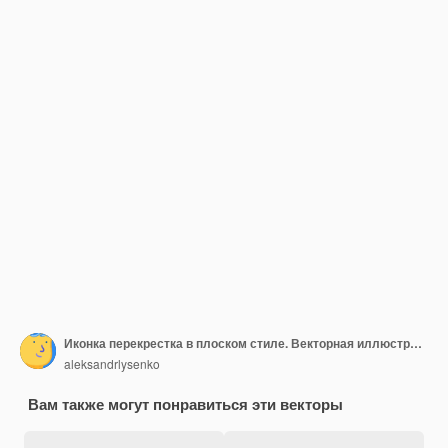
Иконка перекрестка в плоском стиле. Векторная иллюстрация направления дороги на белом изолированном фоне. Найдите бизнес-концепцию положения булавки
aleksandrlysenko
Вам также могут понравиться эти векторы