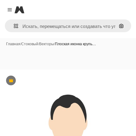
Magnific
Close menu
Поиск 
Главная
/
Стоковый
/
Векторы
/
Плоская иконка крупь…
Премиум