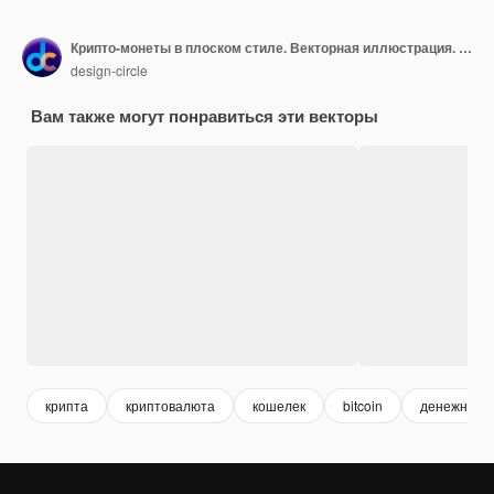
Крипто-монеты в плоском стиле. Векторная иллюстрация. Фондовая иллюстрация.
design-circle
Вам также могут понравиться эти векторы
крипта
криптовалюта
кошелек
bitcoin
денежные 