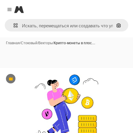
Magnific
Close menu
Поиск 
Главная
/
Стоковый
/
Векторы
/
Крипто-монеты в плос…
Премиум