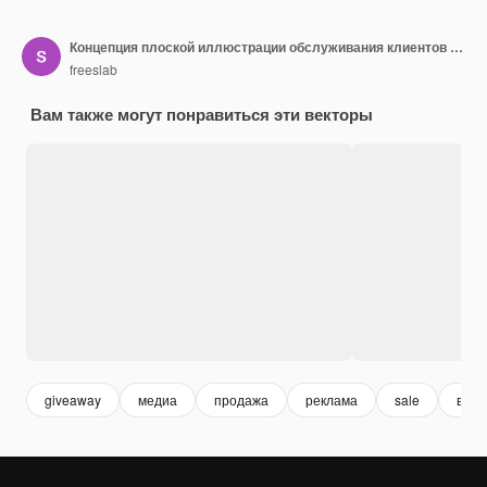
Концепция плоской иллюстрации обслуживания клиентов на белом фоне
freeslab
Вам также могут понравиться эти векторы
giveaway
медиа
продажа
реклама
sale
в по