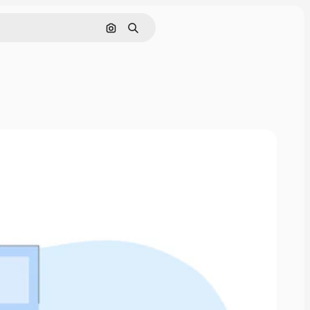
Поиск по изображению
Поиск