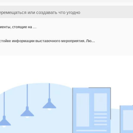
иенты, стоящие на …
Клиенты, стоящие на стойке информации выставочного мероприятия. Люди, посещающие выставку продуктов в зале выставочного бизнес-центра плоской векторной иллюстрации. Ярмарка, демонстрация концепции экспонатов