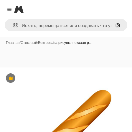
Magnific
Close menu
Поиск 
Главная
/
Стоковый
/
Векторы
/
на рисунке показан р…
Премиум