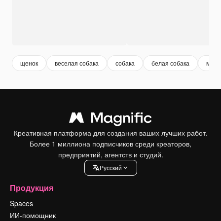
щенок
веселая собака
собака
белая собака
мила
Креативная платформа для создания ваших лучших работ.
Более 1 миллиона подписчиков среди креаторов,
предприятий, агентств и студий.
Pусский
Продукция
Spaces
ИИ-помощник