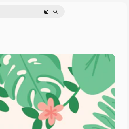
Поиск по изображению
Поиск