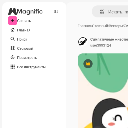
Создать
Главная
/
Стоковый
/
Векторы
/
Си
Главная
Поиск
user3993124
Стоковый
Посмотреть
Премиум
Все инструменты