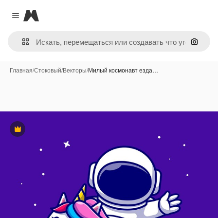
Magnific
Close menu
Поиск 
Главная
/
Стоковый
/
Векторы
/
Милый космонавт езда…
Премиум