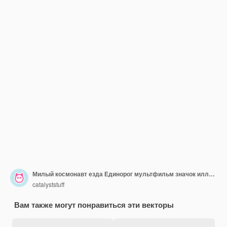
Милый космонавт езда Единорог мультфильм значок иллюстрации. Значок животных науки изолированы. Плоский мультяшном стиле
catalyststuff
Вам также могут понравиться эти векторы