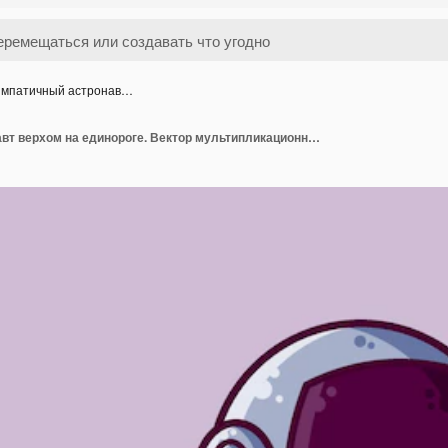
мпатичный астронав…
Симпатичный астронавт верхом на единороге. Вектор мультипликационного персонажа.