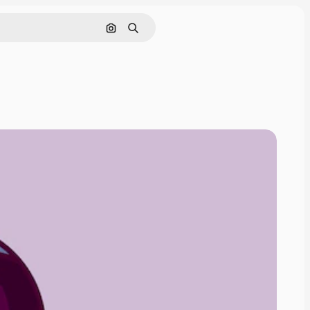
Поиск по изображению
Поиск