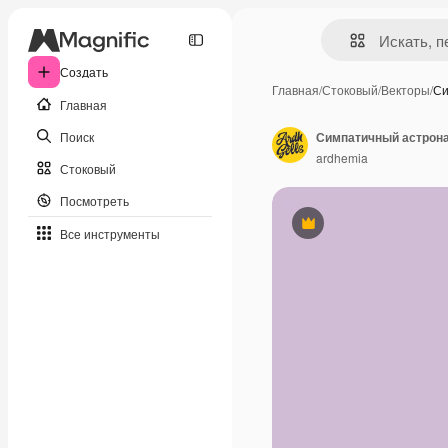
Создать
Главная
/
Стоковый
/
Векторы
/
Си
Главная
Поиск
ardhemia
Стоковый
Посмотреть
Премиум
Все инструменты