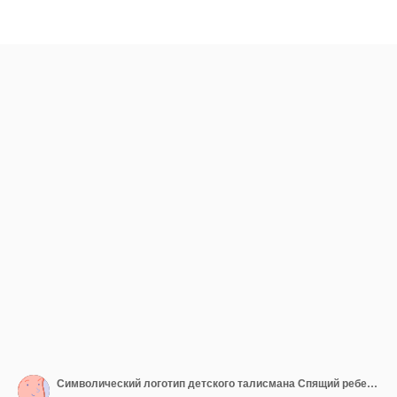
Символический логотип детского талисмана Спящий ребенок на облаке Сладкие мечты Иллюстрация Детский усовершенствователь Детский дизайн бренда