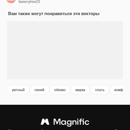
tweenytree23
Вам также могут понравиться эти векторы
уютный
синий
облако
марка
спать
комфорт