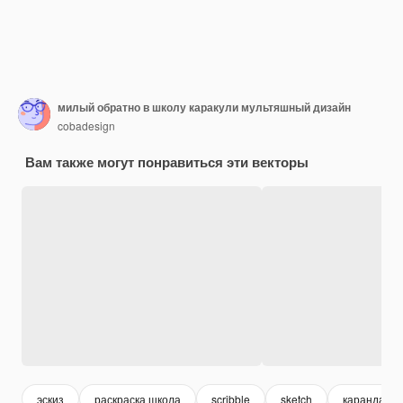
милый обратно в школу каракули мультяшный дизайн
cobadesign
Вам также могут понравиться эти векторы
эскиз
раскраска школа
scribble
sketch
карандаш