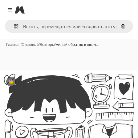
Magnific
Close menu
Поиск 
Главная
/
Стоковый
/
Векторы
/
милый обратно в школ…
Премиум