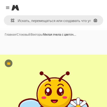
Magnific
Close menu
Поиск 
Главная
/
Стоковый
/
Векторы
/
Милая пчела с цветоч…
Премиум