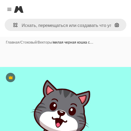
Magnific
Close menu
Поиск 
Главная
/
Стоковый
/
Векторы
/
милая черная кошка с…
Премиум