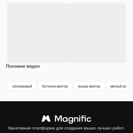
Похожие видео
Premium
Premium
Premium
Premium
Сгенериров
обожаемый
Котенок вектор
кошка вектор
милый кот
Креативная платформа для создания ваших лучших работ.