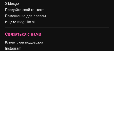
Slidesgo
Продайте свой контент
Помещение для прессы
Ищете magnific.ai
Связаться с нами
Клиентская поддержка
Instagram
YouTube
LinkedIn
TikTok
Discord
X
Reddit
Copyright © 2010-
2026
Freepik Company S.L.U.
Все права защищены
.