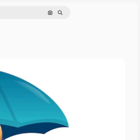
Поиск по изображению
Поиск