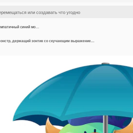
мпатичный синий мо…
Симпатичный синий монстр, держащий зонтик со скучающим выражением лица