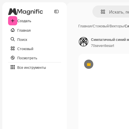
Создать
Главная
/
Стоковый
/
Векторы
/
Си
Главная
Поиск
70seventiesart
Стоковый
Посмотреть
Премиум
Все инструменты