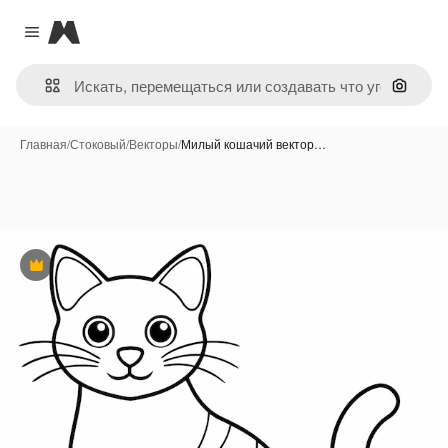
Magnific
Close menu
Поиск 
Главная
/
Стоковый
/
Векторы
/
Милый кошачий вектор…
Премиум