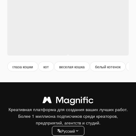
глаза кошки
кот
веселая кошка
белый котенок
бе
Креативная платформа для создания ваших лучших работ.
Более 1 миллиона подписчиков среди креаторов,
предприятий, агентств и студий.
Pусский