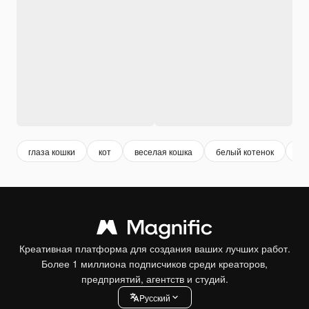
глаза кошки
кот
веселая кошка
белый котенок
бе
Креативная платформа для создания ваших лучших работ.
Более 1 миллиона подписчиков среди креаторов,
предприятий, агентств и студий.
Pусский