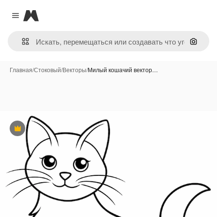
Magnific
Close menu
Поиск 
Главная
/
Стоковый
/
Векторы
/
Милый кошачий вектор…
Премиум