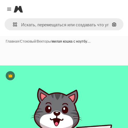
Magnific
Close menu
Поиск 
Главная
/
Стоковый
/
Векторы
/
милая кошка с ноутбу…
Премиум