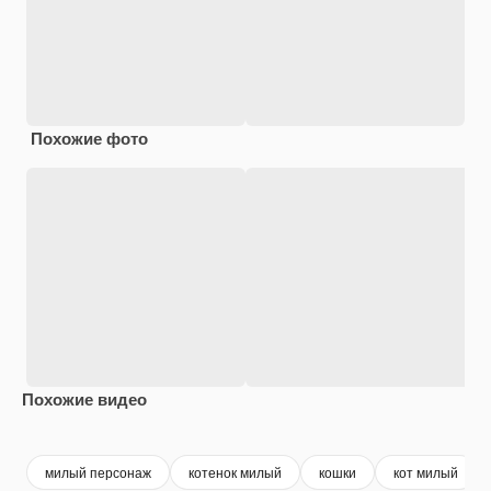
Похожие фото
Похожие видео
Premium
Premium
Сгенерировано с помощью ИИ
Premium
Premium
милый персонаж
котенок милый
кошки
кот милый