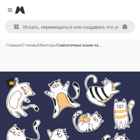
Magnific
Close menu
Поиск 
Главная
/
Стоковый
/
Векторы
/
Симпатичные кошки на…
Премиум