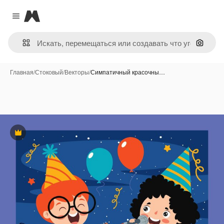
Magnific
Close menu
Поиск 
Главная
/
Стоковый
/
Векторы
/
Симпатичный красочны…
Премиум