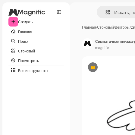
Создать
Главная
/
Стоковый
/
Векторы
/
Си
Главная
Поиск
Симпатичная книжка-
magnific
Стоковый
Посмотреть
Премиум
Все инструменты