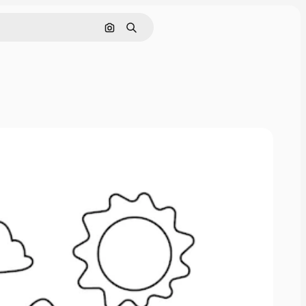
Поиск по изображению
Поиск