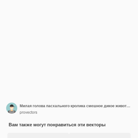
Милая голова пасхального кролика смешное дикое животное с длинными ушами икона векторная плоская иллюстрация очаровательный портрет кролика позитивный персонаж мультфильма талисман логотип для детской футболки печать футболки дизайн одежды
provectors
Вам также могут понравиться эти векторы