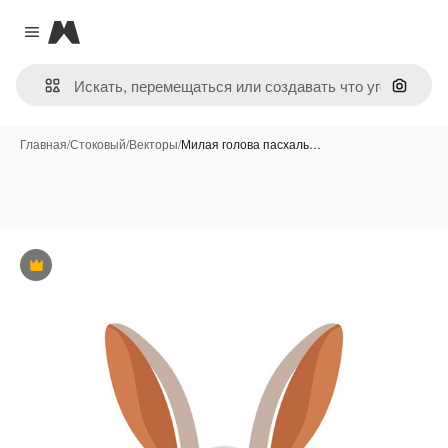
Magnific
Close menu
Поиск 
Главная
/
Стоковый
/
Векторы
/
Милая голова пасхаль…
Премиум