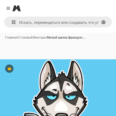
Magnific
Close menu
Поиск 
Главная
/
Стоковый
/
Векторы
/
Милый щенок французс…
Премиум