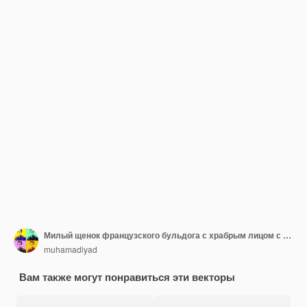
Милый щенок французского бульдога с храбрым лицом с топором на талии собачье лицо мультяшный векторная иллюстрация
muhamadiyad
Вам также могут понравиться эти векторы