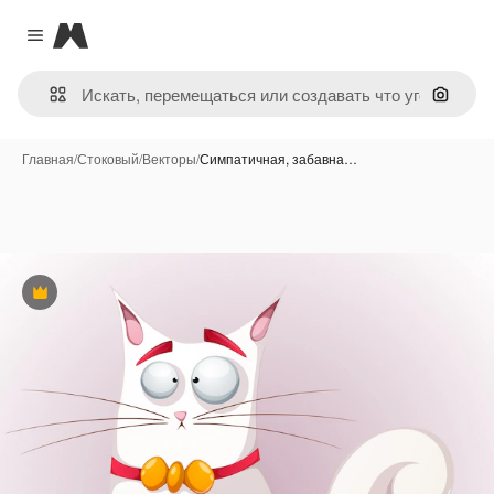
Magnific
Close menu
Поиск 
Главная
/
Стоковый
/
Векторы
/
Симпатичная, забавна…
Премиум