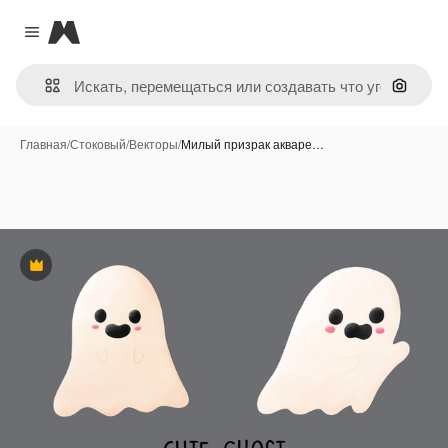
Magnific
Close menu
Поиск 
Главная
/
Стоковый
/
Векторы
/
Милый призрак акваре…
Премиум