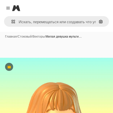
Magnific
Close menu
Поиск 
Главная
/
Стоковый
/
Векторы
/
Милая девушка мульти…
Премиум