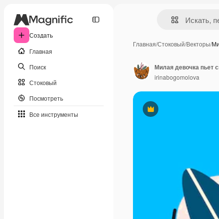
Создать
Главная
/
Стоковый
/
Векторы
/
Ми
Главная
Поиск
irinabogomolova
Стоковый
Посмотреть
Премиум
Все инструменты