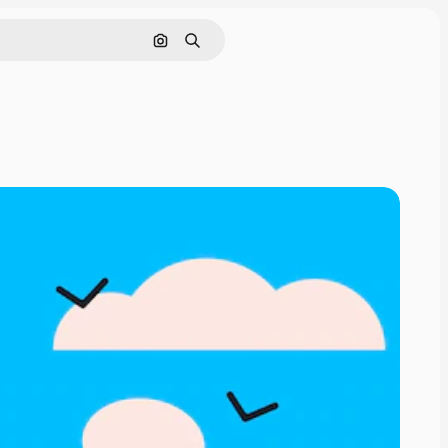
Поиск по изображению
Поиск