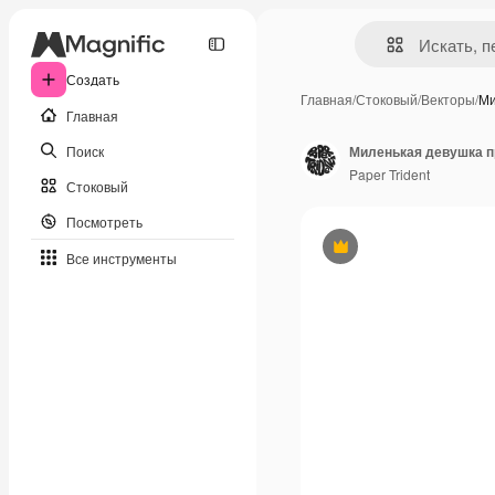
Создать
Главная
/
Стоковый
/
Векторы
/
Ми
Главная
Поиск
Paper Trident
Стоковый
Посмотреть
Премиум
Все инструменты