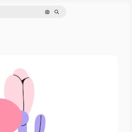
Поиск по изображению
Поиск