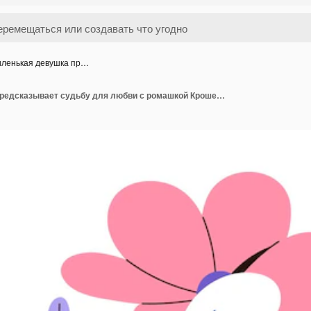
ленькая девушка пр…
Миленькая девушка предсказывает судьбу для любви с ромашкой Крошечная женщина вырывает лепестки маргаритки Абстрактный персонаж с большим цветом Цветок природы Плоская изолированная векторная иллюстрация на белом фоне