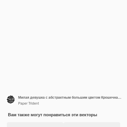
Милая девушка с абстрактным большим цветом Крошечная женщина прячется в бутоне дикого цвета Забавный персонаж с весенним цветущим растением Цветение природы сад флора Плоская изолированная векторная иллюстрация на белом фоне
Paper Trident
Вам также могут понравиться эти векторы