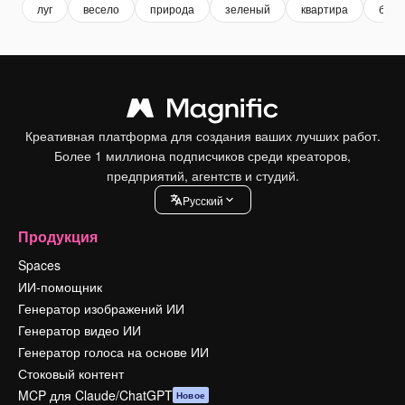
луг
весело
природа
зеленый
квартира
бол
Креативная платформа для создания ваших лучших работ.
Более 1 миллиона подписчиков среди креаторов,
предприятий, агентств и студий.
Pусский
Продукция
Spaces
ИИ-помощник
Генератор изображений ИИ
Генератор видео ИИ
Генератор голоса на основе ИИ
Стоковый контент
MCP для Claude/ChatGPT
Новое