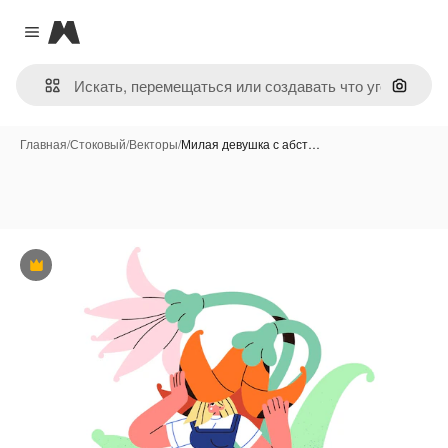
Magnific
Close menu
Поиск 
Главная
/
Стоковый
/
Векторы
/
Милая девушка с абст…
Премиум