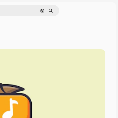
Поиск по изображению
Поиск