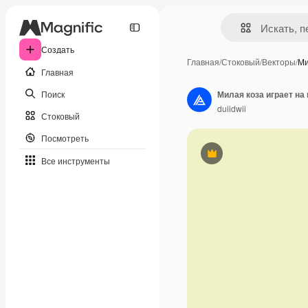
Создать
Главная
/
Стоковый
/
Векторы
/
Ми
Главная
Поиск
Милая коза играет н
duiidwii
Стоковый
Посмотреть
Премиум
Все инструменты