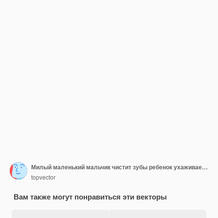
Милый маленький мальчик чистит зубы ребенок ухаживает за зубами в ванной векторная иллюстрация на белом
topvector
Вам также могут понравиться эти векторы