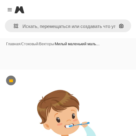
Magnific
Close menu
Поиск 
Главная
/
Стоковый
/
Векторы
/
Милый маленький маль…
Премиум