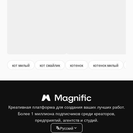
кот милый
кот смайлик
котенок
котенок милый
ко
Креативная платформа для создания ваших лучших работ.
Более 1 миллиона подписчиков среди креаторов,
предприятий, агентств и студий.
Pусский