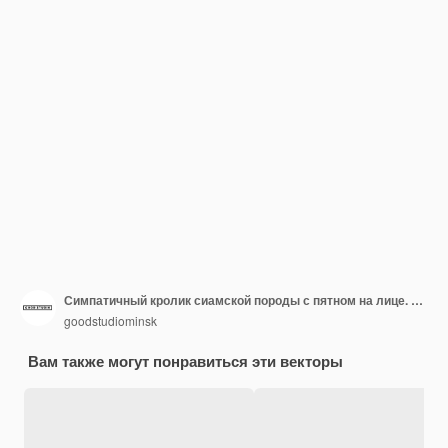
Симпатичный кролик сиамской породы с пятном на лице. Портрет очаровательного кролика. Пятнистая собачка с забавной мордочкой. Реалистичная цветная плоская векторная иллюстрация на белом фоне
goodstudiominsk
Вам также могут понравиться эти векторы