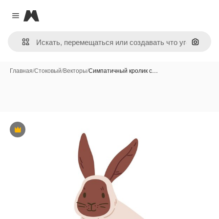
Magnific
Close menu
Поиск 
Главная
/
Стоковый
/
Векторы
/
Симпатичный кролик с…
Премиум