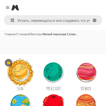
Magnific
Close menu
Поиск 
Главная
/
Стоковый
/
Векторы
/
Милый персонаж Солне…
Премиум