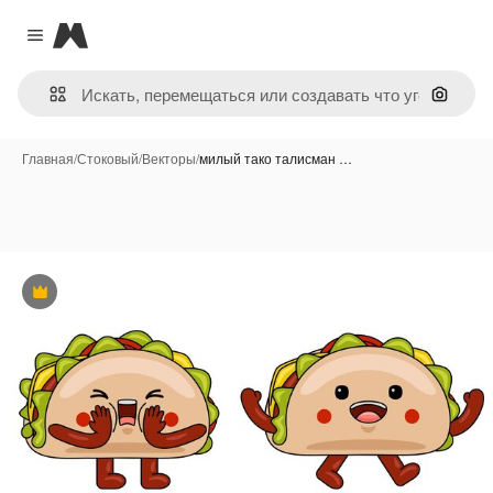
Magnific
Close menu
Поиск 
Главная
/
Стоковый
/
Векторы
/
милый тако талисман …
Премиум