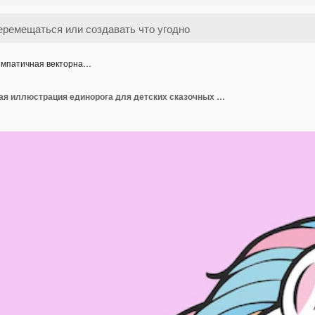
мпатичная векторна…
Симпатичная векторная иллюстрация единорога для детских сказочных книг и книжек для раскраски