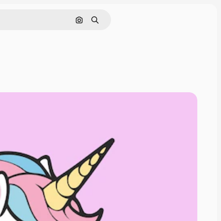
Поиск по изображению
Поиск