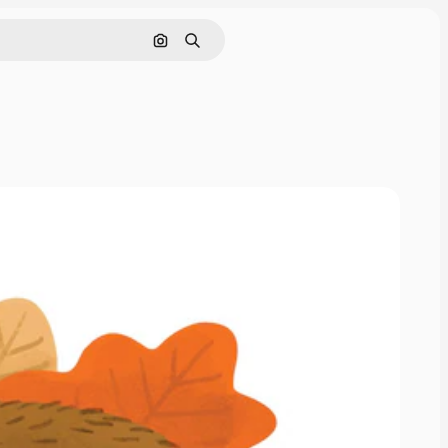
Поиск по изображению
Поиск