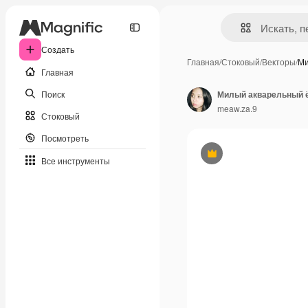
Создать
Главная
/
Стоковый
/
Векторы
/
Ми
Главная
Поиск
Милый акварельный ё
meaw.za.9
Стоковый
Посмотреть
Премиум
Все инструменты