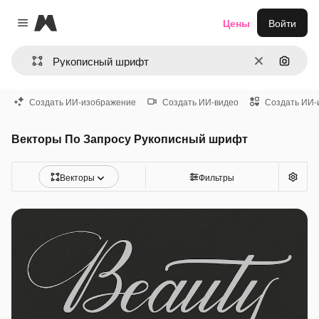
Magnific
Цены
Войти
Close menu
Очистить
Поиск 
Создать ИИ-изображение
Создать ИИ-видео
Создать ИИ-
Векторы По Запросу Рукописный шрифт
Векторы
Фильтры