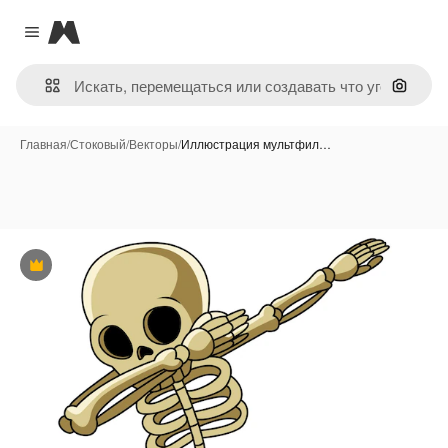
Magnific
Close menu
Поиск 
Главная
/
Стоковый
/
Векторы
/
Иллюстрация мультфил…
Премиум