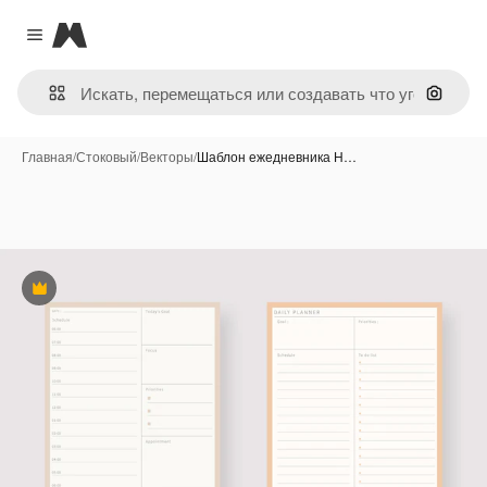
Magnific
Close menu
Поиск 
Главная
/
Стоковый
/
Векторы
/
Шаблон ежедневника Н…
Премиум