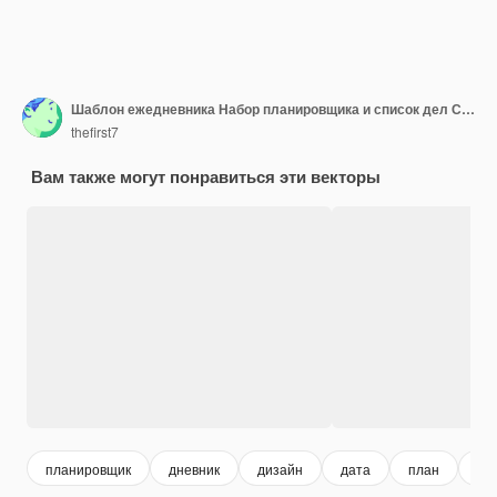
Шаблон ежедневника Набор планировщика и список дел Современный набор шаблонов планировщика
thefirst7
Вам также могут понравиться эти векторы
планировщик
дневник
дизайн
дата
план
sc