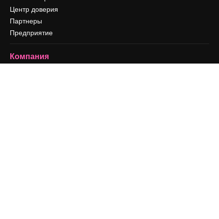
Центр доверия
Партнеры
Предприятие
Компания
Цены
О нас
Reviews
Вакансии
Поиск тенденций
Блог
События
Slidesgo
Продайте свой контент
Помещение для прессы
Ищете magnific.ai
Связаться с нами