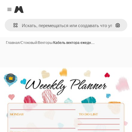
Magnific
Close menu
Поиск 
Главная
/
Стоковый
/
Векторы
/
Кабель вектора ежедн…
Премиум