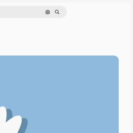
Поиск по изображению
Поиск