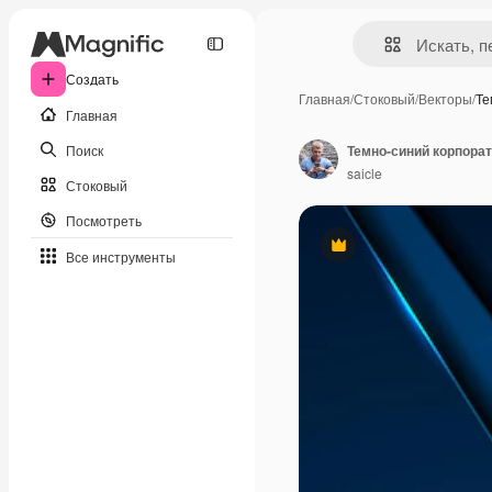
Создать
Главная
/
Стоковый
/
Векторы
/
Те
Главная
Поиск
Темно-синий корпора
saicle
Стоковый
Посмотреть
Премиум
Все инструменты