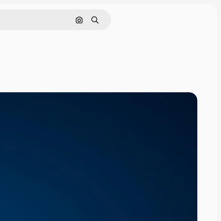
Поиск по изображению
Поиск