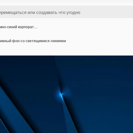
мно-синий корпорат…
тивный фон со светящимися линиями