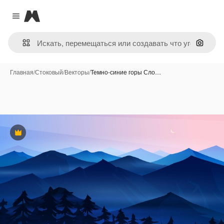
Magnific
Close menu
Поиск 
Главная
/
Стоковый
/
Векторы
/
Темно-синие горы Сло…
Премиум