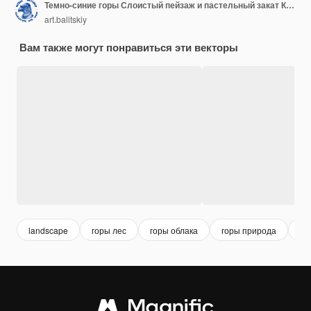
Темно-синие горы Слоистый пейзаж и пастельный закат Концепция пеших прогулок и кемпинга Невероятный туман в швейцарской долине и австрийских Альпах и лесу Векторный фон для туристического баннера или плаката
art.balitskiy
Вам также могут понравиться эти векторы
landscape
горы лес
горы облака
горы природа
го