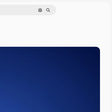
Поиск по изображению
Поиск