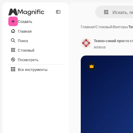
Создать
Главная
/
Стоковый
/
Векторы
/
Те
Главная
Поиск
Темно-синий просто г
solarus
Стоковый
Посмотреть
Премиум
Все инструменты