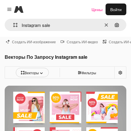
Magnific
Цены
Войти
Close menu
Очистить
Поиск 
Создать ИИ-изображение
Создать ИИ-видео
Создать ИИ-
Векторы По Запросу Instagram sale
Векторы
Фильтры