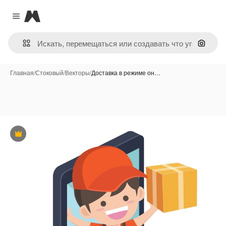
Magnific
Close menu
Поиск 
Главная
/
Стоковый
/
Векторы
/
Доставка в режиме он…
Премиум