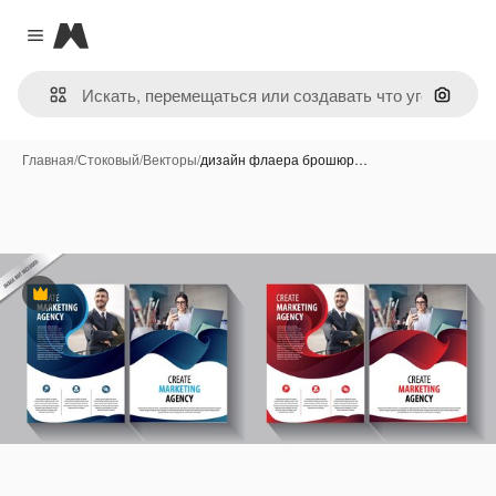
Magnific
Close menu
Поиск 
Главная
/
Стоковый
/
Векторы
/
дизайн флаера брошюр…
Премиум