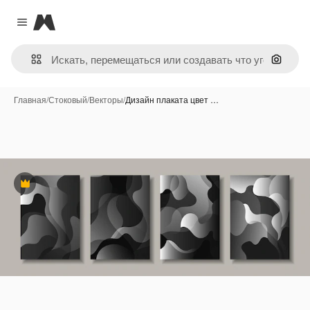
Magnific
Close menu
Поиск 
Главная
/
Стоковый
/
Векторы
/
Дизайн плаката цвет …
Премиум