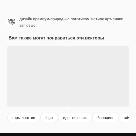
дизайн премиум-природы с логотипом в стиле арт-линии
san.dewo
Вам также могут понравиться эти векторы
горы логотип
logo
идентичность
брендинг
advent